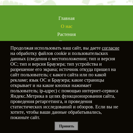
Главная
О нас
Растения
Товары
Продолжая использовать наш сайт, вы даете
согласие
Услуги
на обработку файлов cookie и пользовательских
Портфолио
данных (сведения о местоположении; тип и версия
ОС; тип и версия Браузера; тип устройства и
Статьи
разрешение его экрана; источник откуда пришел на
Контакты
сайт пользователь; с какого сайта или по какой
рекламе; язык ОС и Браузера; какие страницы
открывает и на какие кнопки нажимает
пользователь; ip-адрес) с помощью интернет-сервиса
Яндекс.Метрика в целях функционирования сайта,
Политика конфиденциальности
проведения ретаргетинга, и проведения
статистических исследований и обзоров. Если вы не
© 2025
Новый Сад
хотите, чтобы ваши данные обрабатывались,
покиньте сайт.
Принять