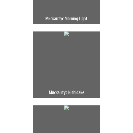
Мискантус Morning Light
Мискантус Nishidake