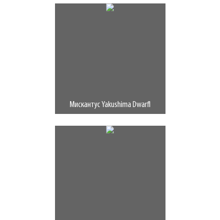
Мискантус Yakushima Dwarfl