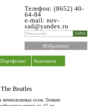
Телефон: (8652) 40-
64-84
e-mail: nov-
sad@yandex.ru
НАЙТИ
Избранное
Портфолио
Контакты
The Beatles
х вечнозеленых осок. Тонкие
ообразную кочку до 15 см