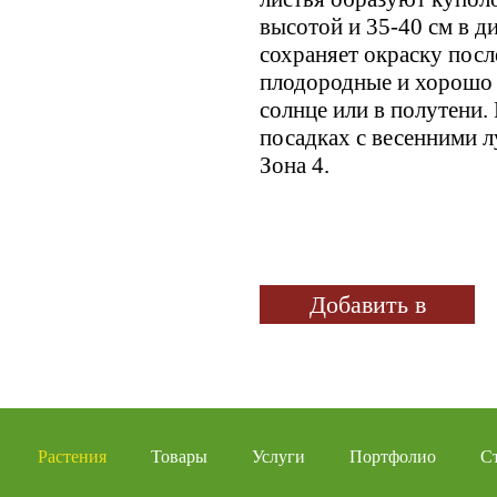
высотой и 35-40 см в д
сохраняет окраску пос
плодородные и хорошо
солнце или в полутени.
посадках с весенними 
Зона 4.
Добавить в
избранное
Растения
Товары
Услуги
Портфолио
С