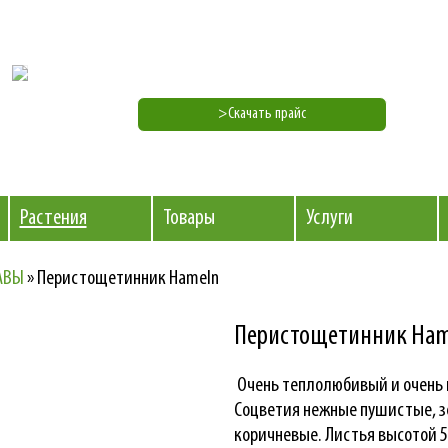
>Скачать прайс
Растения
Товары
Услуги
АВЫ
»
Перистощетинник Hameln
Перистощетинник Ham
Очень теплолюбивый и очень
Соцветия нежные пушистые, з
коричневые. Листья высотой 5