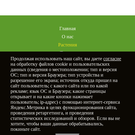
Главная
О нас
Растения
Товары
Продолжая использовать наш сайт, вы даете
согласие
Услуги
на обработку файлов cookie и пользовательских
Портфолио
данных (сведения о местоположении; тип и версия
ОС; тип и версия Браузера; тип устройства и
Статьи
разрешение его экрана; источник откуда пришел на
Контакты
сайт пользователь; с какого сайта или по какой
рекламе; язык ОС и Браузера; какие страницы
открывает и на какие кнопки нажимает
пользователь; ip-адрес) с помощью интернет-сервиса
Яндекс.Метрика в целях функционирования сайта,
Политика конфиденциальности
проведения ретаргетинга, и проведения
статистических исследований и обзоров. Если вы не
© 2025
Новый Сад
хотите, чтобы ваши данные обрабатывались,
покиньте сайт.