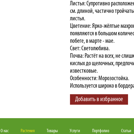
Листья: Супротивно расположе
см. длиной, частично тройчаты
листья.
Цветение: Ярко-жёлтые махров
появляются в большом количе
побеге, в марте - мае.
Свет: Светолюбива.
Почва: Растёт на всех, не слиш
кислых до щелочных, предпоч
известковые.
Особенности: Морозостойка.
Используется широко в бордер
Добавить в избранное
О нас
Растения
Товары
Услуги
Портфолио
Статьи