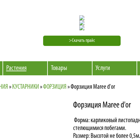
>Скачать прайс
Растения
Товары
Услуги
ЕНИЯ
»
КУСТАРНИКИ
»
ФОРЗИЦИЯ
»
Форзиция Maree d'or
Форзиция Maree d'or
Форма: карликовый листопадн
стелющимися побегами.
Размер: Высотой не более 0,5м