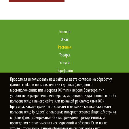
Главная
О нас
Растения
Товары
Услуги
Портфолио
Статьи
Продолжая использовать наш сайт, вы даете
согласие
на обработку
файлов cookie и пользовательских данных (сведения о
Контакты
местоположении; тип и версия ОС; тип и версия Браузера; тип
устройства и разрешение его экрана; источник откуда пришел на сайт
пользователь; с какого сайта или по какой рекламе; язык ОС и
Браузера; какие страницы открывает и на какие кнопки нажимает
Политика конфиденциальности
пользователь; ip-адрес) с помощью интернет-сервиса Яндекс.Метрика
в целях функционирования сайта, проведения ретаргетинга, и
© 2025
Новый Сад
проведения статистических исследований и обзоров. Если вы не
хотите, чтобы ваши данные обрабатывались, покиньте сайт.