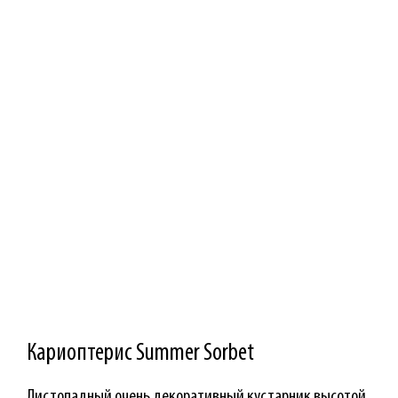
Кариоптерис Summer Sorbet
Листопадный очень декоративный кустарник высотой