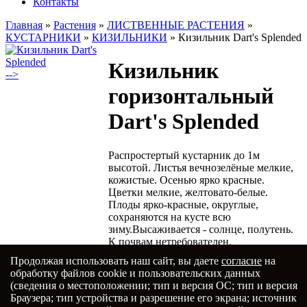
Контакты
Главная
»
Растения
»
ЛИСТВЕННЫЕ РАСТЕНИЯ
»
КУСТАРНИКИ
»
КИЗИЛЬНИКИ
»
Кизильник Dart's Splended
Кизильник
-->
горизонтальный
Dart's Splended
Распростертый кустарник до 1м
высотой. Листья вечнозелёные мелкие,
кожистые. Осенью ярко красные.
Цветки мелкие, желтовато-белые.
Плоды ярко-красные, округлые,
сохраняются на кусте всю
зиму.Высаживается - солнце, полутень.
К почвам нетребователен.
Продолжая использовать наш сайт, вы даете
согласие
на
Добавить в избранное
обработку файлов cookie и пользовательских данных
(сведения о местоположении; тип и версия ОС; тип и версия
Браузера; тип устройства и разрешение его экрана; источник
Главная