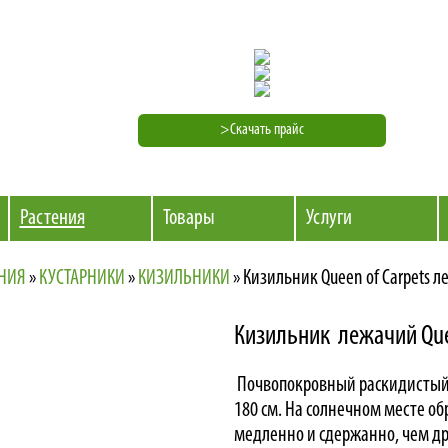
>Скачать прайс
Растения
Товары
Услуги
ЕНИЯ
»
КУСТАРНИКИ
»
КИЗИЛЬНИКИ
»
Кизильник Queen of Carpets 
Кизильник лежачий Quee
Почвопокровный раскидистый 
180 см. На солнечном месте об
медленно и сдержанно, чем др