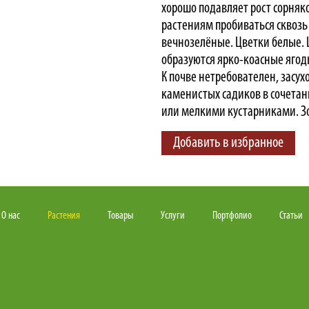
хорошо подавляет рост сорняк
растениям пробиваться сквозь
вечнозелёные. Цветки белые. Ц
образуются ярко-коасные ягод
К почве нетребователен, засух
каменистых садиков в сочета
или мелкими кустарниками. Зон
Добавить в избранное
О нас
Растения
Товары
Услуги
Портфолио
Статьи