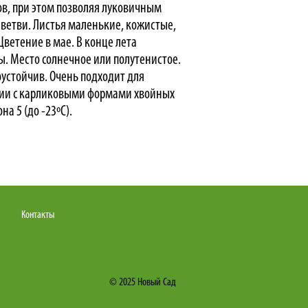
ов, при этом позволяя луковичным
 ветви. Листья маленькие, кожистые,
ветение в мае. В конце лета
ы. Место солнечное или полутенистое.
оустойчив. Очень подходит для
нии с карликовыми формами хвойных
а 5 (до -23ºС).
Контакты
© 2025
Новый Сад