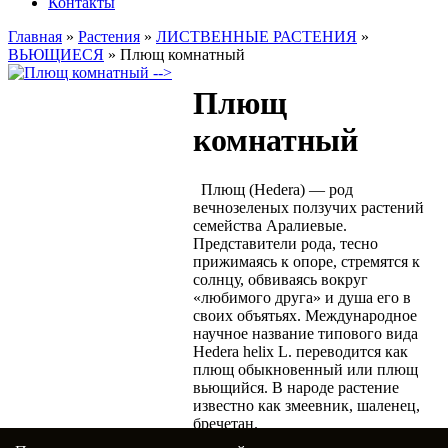
Контакты
Главная
»
Растения
»
ЛИСТВЕННЫЕ РАСТЕНИЯ
»
ВЬЮЩИЕСЯ
»
Плющ комнатный
-->
Плющ
комнатный
Плющ (Hedera) — род
вечнозеленых ползучих растений
семейства Аралиевые.
Представители рода, тесно
прижимаясь к опоре, стремятся к
солнцу, обвиваясь вокруг
«любимого друга» и душа его в
своих объятьях. Международное
научное название типового вида
Hedera helix L. переводится как
плющ обыкновенный или плющ
вьющийся. В народе растение
известно как змеевник, шаленец,
бречетан.