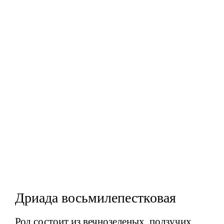
Дриада восьмилепестковая
Род состоит из вечнозеленых, ползучих