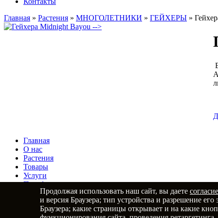
Контакты
Главная
»
Растения
»
МНОГОЛЕТНИКИ
»
ГЕЙХЕРЫ
»
Гейхер
-->
В
А
л
Д
Главная
О нас
Растения
Товары
Услуги
Портфолио
Продолжая использовать наш сайт, вы даете
согласи
Статьи
и версия Браузера; тип устройства и разрешение его 
Контакты
Браузера; какие страницы открывает и на какие кно
функционирования сайта, проведения ретаргетинга, 