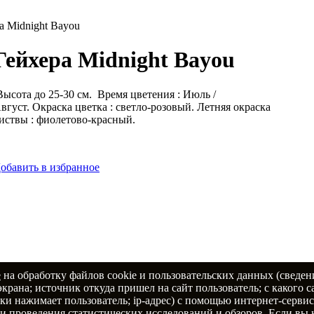
а Midnight Bayou
Гейхера Midnight Bayou
ысота до 25-30 см. Время цветения : Июль /
вгуст. Окраска цветка : светло-розовый. Летняя окраска
иствы : фиолетово-красный.
обавить в избранное
е
на обработку файлов cookie и пользовательских данных (сведен
экрана; источник откуда пришел на сайт пользователь; с какого 
пки нажимает пользователь; ip-адрес) с помощью интернет-серви
и проведения статистических исследований и обзоров. Если вы 