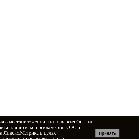
ия о местоположении; тип и версия ОС; тип
сайта или по какой рекламе; язык ОС и
са Яндекс.Метрика в целях
Принять
не хотите, чтобы ваши данные