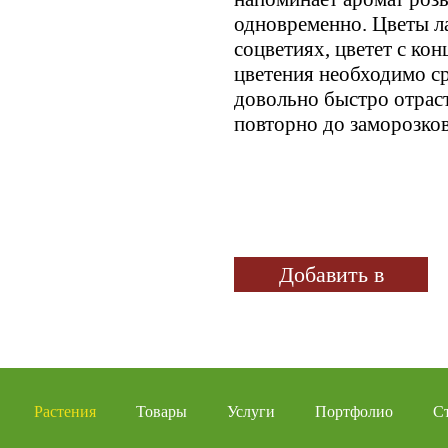
одновременно. Цветы л
соцветиях, цветет с ко
цветения необходимо сре
довольно быстро отраст
повторно до заморозков
Добавить в
избранное
Растения
Товары
Услуги
Портфолио
С