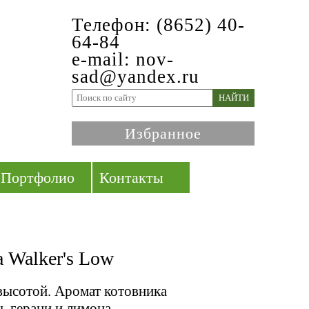
Телефон: (8652) 40-
64-84
e-mail: nov-
sad@yandex.ru
НАЙТИ
Избранное
Портфолио
Контакты
 Walker's Low
ысотой. Аромат котовника
, герани и лимона