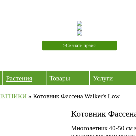
>Скачать прайс
Растения
Товары
Услуги
ЛЕТНИКИ
»
Котовник Фассена Walker's Low
Котовник Фассена
Многолетник 40-
50 см
в
напоминает аромат розы