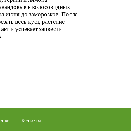
авандовые в колосовидных
нца июня до заморозков. После
зать весь куст, растение
ает и успевает зацвести
.
татьи
Контакты