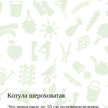
Котула шероховатая
Это невысокое до
10 см
полувечнозеленое