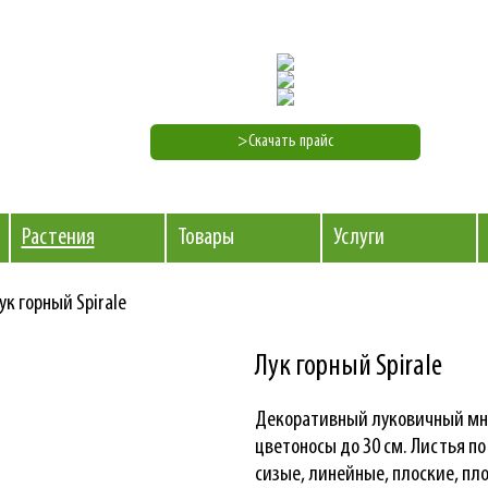
>Скачать прайс
Растения
Товары
Услуги
ук горный Spirale
Лук горный Spirale
Декоративный луковичный мно
цветоносы до 30 см. Листья по
сизые, линейные, плоские, пл