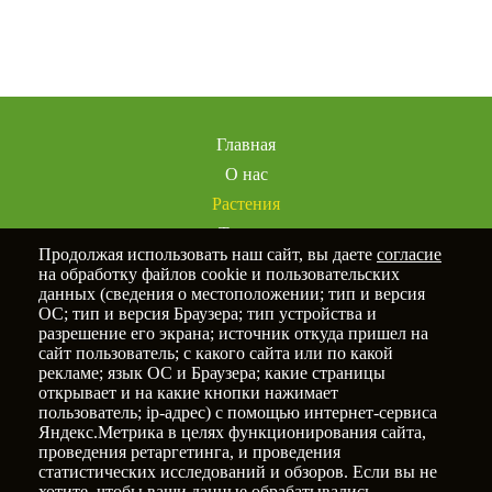
избранное
Главная
О нас
Растения
Товары
Продолжая использовать наш сайт, вы даете
согласие
Услуги
на обработку файлов cookie и пользовательских
Портфолио
данных (сведения о местоположении; тип и версия
ОС; тип и версия Браузера; тип устройства и
Статьи
разрешение его экрана; источник откуда пришел на
Контакты
сайт пользователь; с какого сайта или по какой
рекламе; язык ОС и Браузера; какие страницы
открывает и на какие кнопки нажимает
пользователь; ip-адрес) с помощью интернет-сервиса
Яндекс.Метрика в целях функционирования сайта,
Политика конфиденциальности
проведения ретаргетинга, и проведения
статистических исследований и обзоров. Если вы не
© 2025
Новый Сад
хотите, чтобы ваши данные обрабатывались,