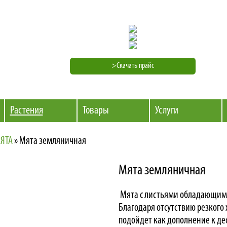
>Скачать прайс
Растения
Товары
Услуги
ЯТА
»
Мята земляничная
Мята земляничная
Мята с листьями обладающи
Благодаря отсутствию резкого 
подойдет как дополнение к де