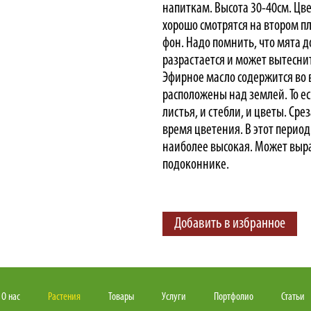
напиткам. Высота 30-40см. Цве
хорошо смотрятся на втором п
фон. Надо помнить, что мята д
разрастается и может вытеснит
Эфирное масло содержится во в
расположены над землей. То ес
листья, и стебли, и цветы. Сре
время цветения. В этот перио
наиболее высокая. Может выр
подоконнике.
Добавить в избранное
О нас
Растения
Товары
Услуги
Портфолио
Статьи