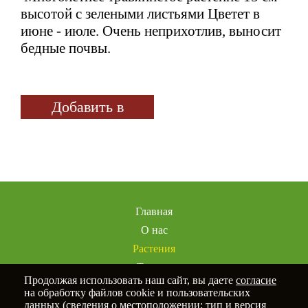
высотой с зелеными листьями Цветет в
июне - июле. Очень неприхотлив, выносит
бедные почвы.
Добавить в
избранное
Главная
О нас
Растения
Товары
Продолжая использовать наш сайт, вы даете
согласие
Услуги
на обработку файлов cookie и пользовательских
Портфолио
данных (сведения о местоположении; тип и версия