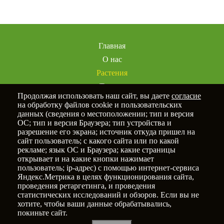
Главная
О нас
Растения
Товары
Продолжая использовать наш сайт, вы даете
согласие
Услуги
на обработку файлов cookie и пользовательских
Портфолио
данных (сведения о местоположении; тип и версия
ОС; тип и версия Браузера; тип устройства и
Статьи
разрешение его экрана; источник откуда пришел на
Контакты
сайт пользователь; с какого сайта или по какой
рекламе; язык ОС и Браузера; какие страницы
открывает и на какие кнопки нажимает
пользователь; ip-адрес) с помощью интернет-сервиса
Яндекс.Метрика в целях функционирования сайта,
Политика конфиденциальности
проведения ретаргетинга, и проведения
статистических исследований и обзоров. Если вы не
© 2025
Новый Сад
хотите, чтобы ваши данные обрабатывались,
покиньте сайт.