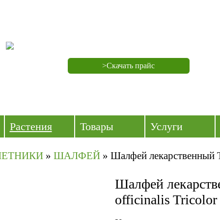
>Скачать прайс
Растения
Товары
Услуги
ЛЕТНИКИ
»
ШАЛФЕЙ
»
Шалфей лекарственный T
Шалфей лекарств
officinalis Tricolor