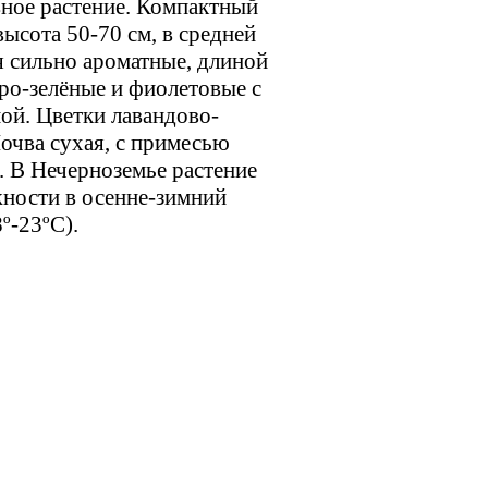
вное растение. Компактный
высота 50-70 см, в средней
я сильно ароматные, длиной
ро-зелёные и фиолетовые с
ой. Цветки лавандово-
Почва сухая, с примесью
. В Нечерноземье растение
жности в осенне-зимний
8º-23ºС).