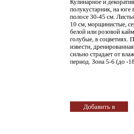
Кулинарное и декорати
полукустарник, на юге 
полосе 30-45 см. Листь
10 см, морщинистые, се
белой или розовой кайм
голубые, в соцветиях. 
извести, дренированная
сильно страдает от вла
период. Зона 5-6 (до -1
Добавить в
избранное