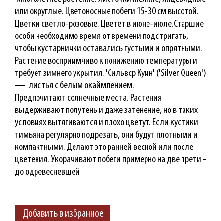
или округлые. Цветоносные побеги 15-30 см высотой.
Цветки светло-розовые. Цветет в июне-июле.Старшие
особи необходимо время от времени подстригать,
чтобы кустарнички оставались густыми и опрятными.
Растение восприимчиво к понижению температуры и
требует зимнего укрытия. 'Сильвср Куин' ('Silver Queen')
— листья с белым окаймлением.
Предпочитают солнечные места. Растения
выдерживают полутень и даже затенение, но в таких
условиях вытягиваются и плохо цветут. Если кустики
тимьяна регулярно подрезать, они будут плотными и
компактными. Делают это ранней весной или после
цветения. Укорачивают побеги примерно на две трети -
до одревесневшей
Добавить в избранное