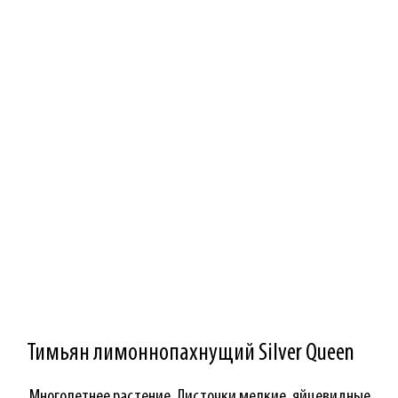
Тимьян лимоннопахнущий Silver Queen
Многолетнее растение. Листочки мелкие, яйцевидные