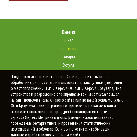
Главная
О нас
Растения
Товары
Услуги
Портфолио
Продолжая использовать наш сайт, вы даете
согласие
на
Статьи
обработку файлов cookie и пользовательских данных (сведения
о местоположении; тип и версия ОС; тип и версия Браузера; тип
Контакты
устройства и разрешение его экрана; источник откуда пришел
на сайт пользователь; с какого сайта или по какой рекламе; язык
ОС и Браузера; какие страницы открывает и на какие кнопки
нажимает пользователь; ip-адрес) с помощью интернет-
Политика конфиденциальности
сервиса Яндекс.Метрика в целях функционирования сайта,
проведения ретаргетинга, и проведения статистических
© 2025
Новый Сад
исследований и обзоров. Если вы не хотите, чтобы ваши
данные обрабатывались, покиньте сайт.