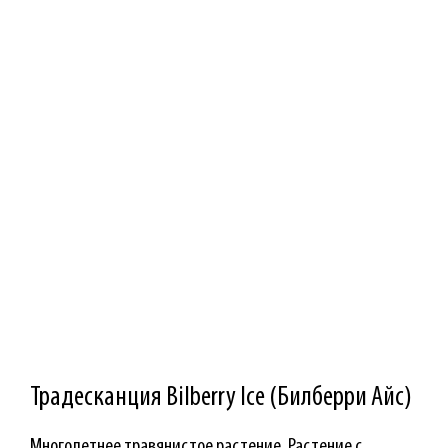
Традесканция Bilberry Ice (Билберри Айс)
Многолетнее травянистое растение. Растение с