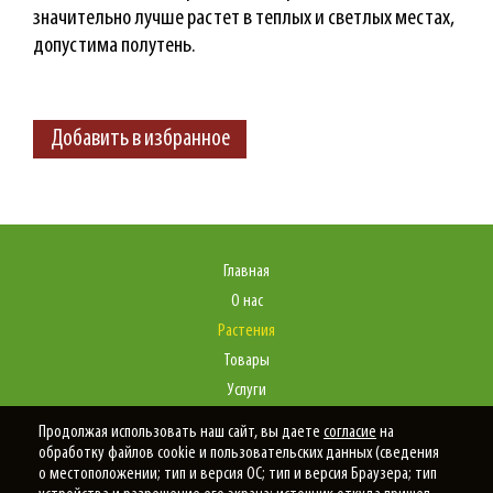
значительно лучше растет в теплых и светлых местах,
допустима полутень.
Добавить в избранное
Главная
О нас
Растения
Товары
Услуги
Портфолио
Продолжая использовать наш сайт, вы даете
согласие
на
Статьи
обработку файлов cookie и пользовательских данных (сведения
о местоположении; тип и версия ОС; тип и версия Браузера; тип
Контакты