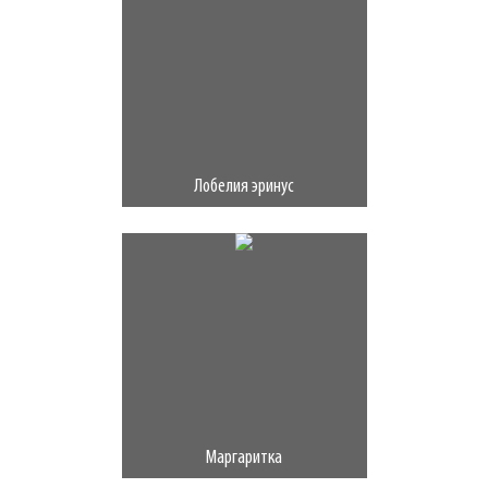
Лобелия эринус
Маргаритка