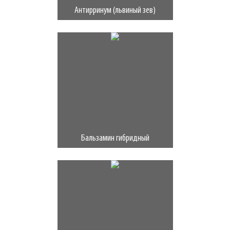
Антирринум (львиный зев)
Бальзамин гибридный