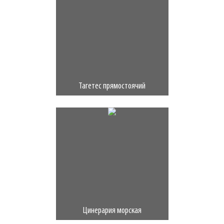
Тагетес прямостоячий
Цинерария морская