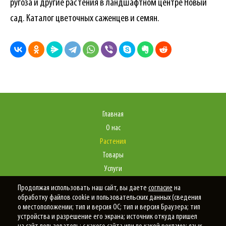
ругоза и другие растения в ландшафтном центре Новый
сад. Каталог цветочных саженцев и семян.
Главная
О нас
Растения
Товары
Услуги
Портфолио
Продолжая использовать наш сайт, вы даете
согласие
на
Статьи
обработку файлов cookie и пользовательских данных (сведения
о местоположении; тип и версия ОС; тип и версия Браузера; тип
Контакты
устройства и разрешение его экрана; источник откуда пришел