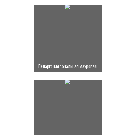
Пеларгония зональная махровая