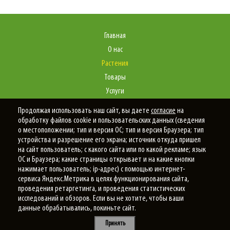
Главная
О нас
Растения
Товары
Услуги
Портфолио
Продолжая использовать наш сайт, вы даете
согласие
на
Статьи
обработку файлов cookie и пользовательских данных (сведения
о местоположении; тип и версия ОС; тип и версия Браузера; тип
Контакты
устройства и разрешение его экрана; источник откуда пришел
на сайт пользователь; с какого сайта или по какой рекламе; язык
ОС и Браузера; какие страницы открывает и на какие кнопки
нажимает пользователь; ip-адрес) с помощью интернет-
Политика конфиденциальности
сервиса Яндекс.Метрика в целях функционирования сайта,
проведения ретаргетинга, и проведения статистических
© 2025
Новый Сад
исследований и обзоров. Если вы не хотите, чтобы ваши
данные обрабатывались, покиньте сайт.
Принять