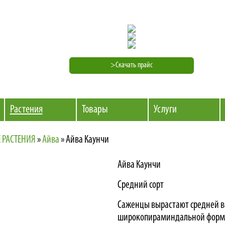
>Скачать прайс
Растения
Товары
Услуги
 РАСТЕНИЯ
»
Айва
»
Айва Каунчи
Айва Каунчи
Средний сорт
Саженцы вырастают средней в
широкопираминдальной форм