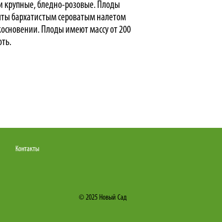
и крупные, бледно-розовые. Плоды
ыты бархатистым сероватым налетом
основении. Плоды имеют массу от 200
оть.
Контакты
© 2025
Новый Сад