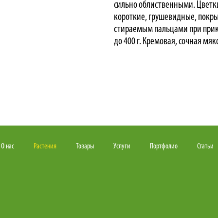
сильно облиственными. Цветк
короткие, грушевидные, покр
стираемым пальцами при прик
до 400 г. Кремовая, сочная мяк
О нас
Растения
Товары
Услуги
Портфолио
Статьи