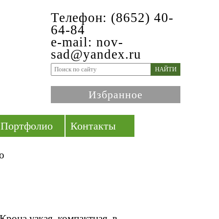
Телефон: (8652) 40-
64-84
e-mail: nov-
sad@yandex.ru
НАЙТИ
Избранное
Портфолио
Контакты
о
Крона узкая, компактная, в