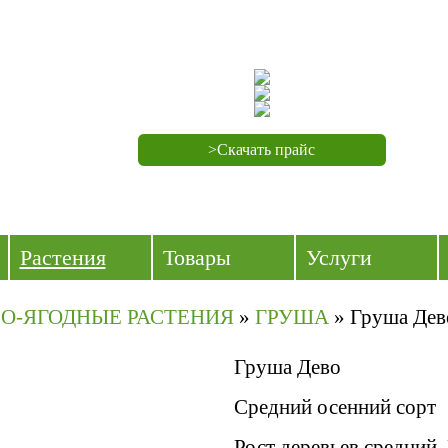
>Скачать прайс
Растения
Товары
Услуги
О-ЯГОДНЫЕ РАСТЕНИЯ
»
ГРУША
»
Груша Дев
Груша Дево
Средний осенний сорт
Рост деревьев средний. 