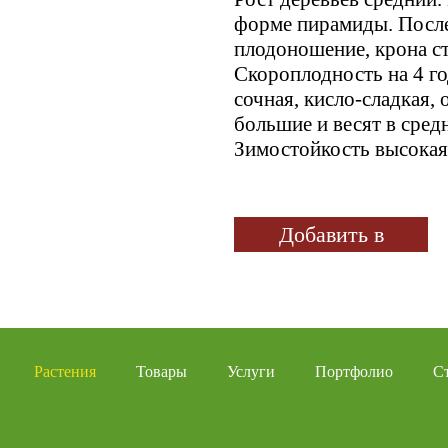
форме пирамиды. После
плодоношение, крона ст
Скороплодность на 4 го
сочная, кисло-сладкая,
большие и весят в сред
Зимостойкость высокая
Добавить в
избранное
Растения
Товары
Услуги
Портфолио
С