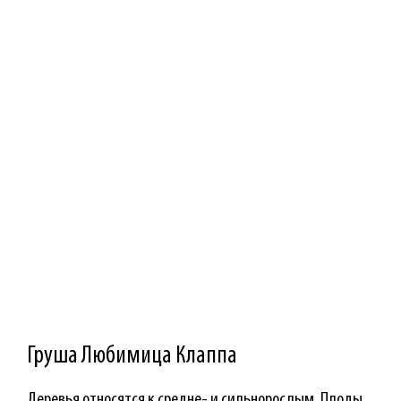
Груша Любимица Клаппа
Деревья относятся к средне- и сильнорослым. Плоды