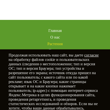
избранное
Главная
О нас
Растения
Товары
Продолжая использовать наш сайт, вы даете
согласие
Услуги
на обработку файлов cookie и пользовательских
Портфолио
данных (сведения о местоположении; тип и версия
ОС; тип и версия Браузера; тип устройства и
Статьи
разрешение его экрана; источник откуда пришел на
Контакты
сайт пользователь; с какого сайта или по какой
рекламе; язык ОС и Браузера; какие страницы
открывает и на какие кнопки нажимает
пользователь; ip-адрес) с помощью интернет-сервиса
Яндекс.Метрика в целях функционирования сайта,
Политика конфиденциальности
проведения ретаргетинга, и проведения
статистических исследований и обзоров. Если вы не
© 2025
Новый Сад
хотите, чтобы ваши данные обрабатывались,