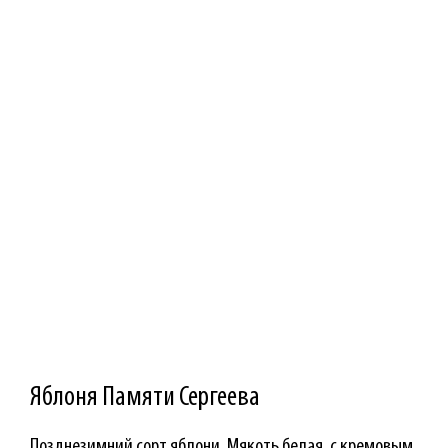
Яблоня Памяти Сергеева
Позднезимний сорт яблони. Мякоть белая, с кремовым