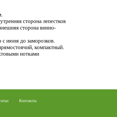
м.
нутренняя сторона лепестков
внешняя сторона винно-
 с июня до заморозков.
прямостоячий, компактный.
ктовыми нотками
татьи
Контакты