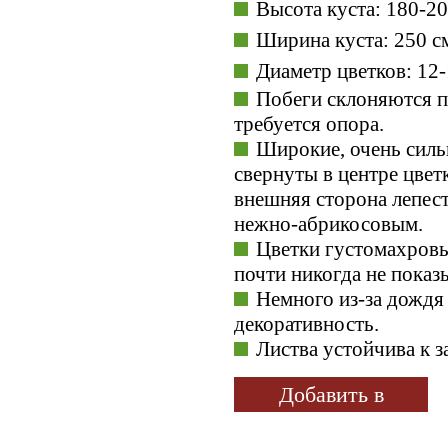
Высота куста: 180-20
Ширина куста: 250 с
Диаметр цветков: 12-
Побеги склоняются п
требуется опора.
Широкие, очень силь
свернуты в центре цветк
внешняя сторона лепест
нежно-абрикосовым.
Цветки густомахровы
почти никогда не показ
Немного из-за дождя
декоративность.
Листва устойчива к з
Добавить в
избранное