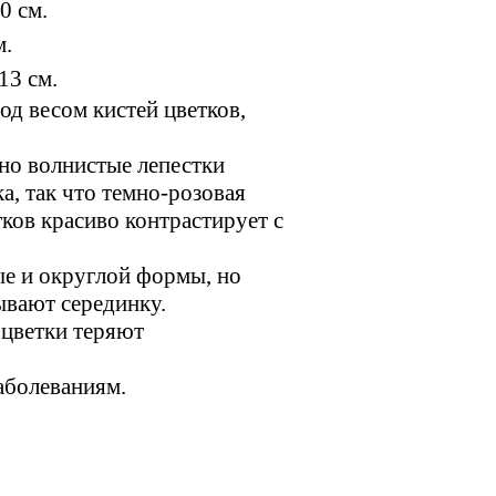
0 см.
м.
13 см.
од весом кистей цветков,
но волнистые лепестки
а, так что темно-розовая
ков красиво контрастирует с
е и округлой формы, но
ывают серединку.
 цветки теряют
аболеваниям.