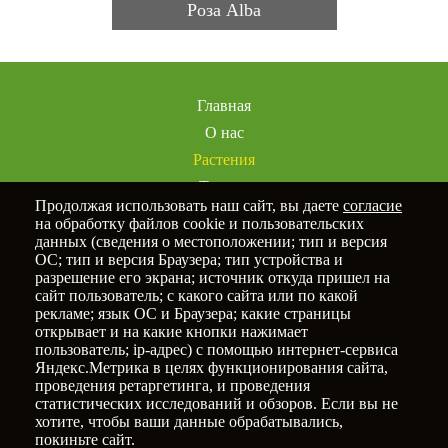
Роза Alba
Главная
О нас
Растения
Товары
Продолжая использовать наш сайт, вы даете
согласие
Услуги
на обработку файлов cookie и пользовательских
Портфолио
данных (сведения о местоположении; тип и версия
ОС; тип и версия Браузера; тип устройства и
Статьи
разрешение его экрана; источник откуда пришел на
Контакты
сайт пользователь; с какого сайта или по какой
рекламе; язык ОС и Браузера; какие страницы
открывает и на какие кнопки нажимает
пользователь; ip-адрес) с помощью интернет-сервиса
Яндекс.Метрика в целях функционирования сайта,
Политика конфиденциальности
проведения ретаргетинга, и проведения
статистических исследований и обзоров. Если вы не
© 2025
Новый Сад
хотите, чтобы ваши данные обрабатывались,
покиньте сайт.