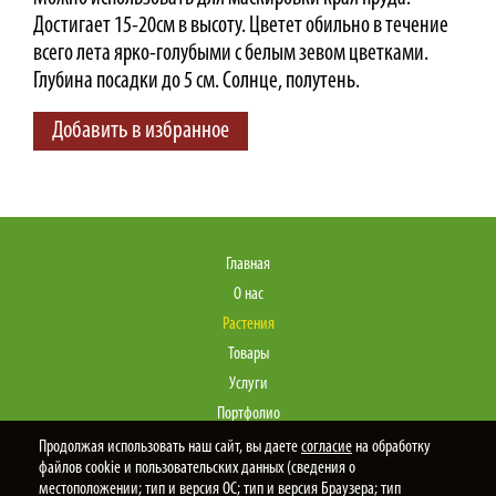
Достигает 15-20см в высоту. Цветет обильно в течение
всего лета ярко-голубыми с белым зевом цветками.
Глубина посадки до 5 см. Солнце, полутень.
Добавить в избранное
Главная
О нас
Растения
Товары
Услуги
Портфолио
Статьи
Продолжая использовать наш сайт, вы даете
согласие
на обработку
файлов cookie и пользовательских данных (сведения о
Контакты
местоположении; тип и версия ОС; тип и версия Браузера; тип