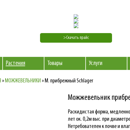
>Скачать прайс
Растения
Товары
Услуги
Я
»
МОЖЖЕВЕЛЬНИКИ
»
М. прибрежный Schlager
Mожжевельник прибре
Раскидистая форма, медленно
лет ок. 0,2м выс. при диаметр
Нетребователен к почве и вла