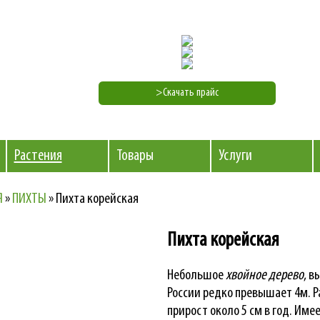
>Скачать прайс
Растения
Товары
Услуги
Я
»
ПИХТЫ
»
Пихта корейская
Пихта корейская
Небольшое
хвойное дерево
, в
России редко превышает 4м. Р
прирост около 5 см в год. Им