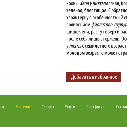
кроны.
Хвоя у пихты
мягкая, ко
зеленая, блестящая. С обратн
характерную особенность - 2 
появлением
фиолетово-пурпу
шишек ели, растут вверх и ра
после себя лишь стержень. О
у
пихты
с семилетнего возраст
молодом возрасте может стра
Добавить в избранное
нас
Растения
Товары
Услуги
Портфолио
Статьи