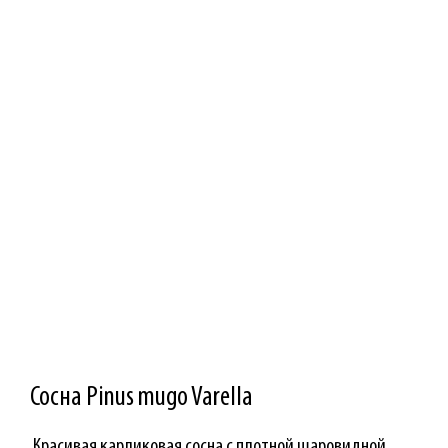
Сосна Pinus mugo Varella
Красивая карликовая сосна с плотной шаровидной