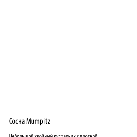
Сосна Mumpitz
Небольшой хвойный кустарник с плотной