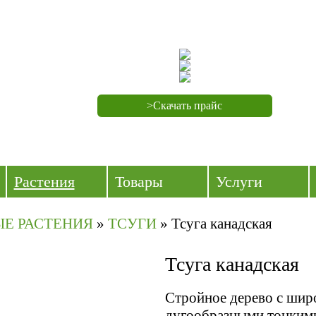
>Скачать прайс
Растения
Товары
Услуги
Е РАСТЕНИЯ
»
ТСУГИ
»
Тсуга канадская
Тсуга канадская
Стройное дерево с шир
дугообразными тонкими