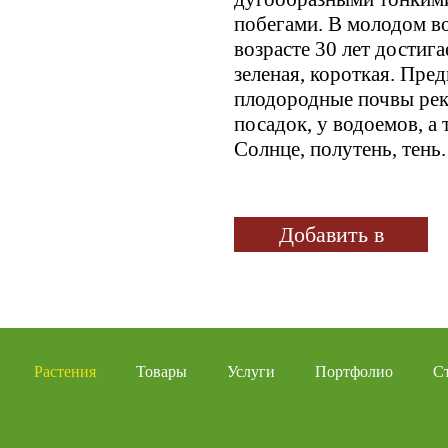
побегами. В молодом во
возрасте 30 лет достига
зеленая, короткая. Пре
плодородные почвы рек
посадок, у водоемов, а
Солнце, полутень, тень.
Добавить в
избранное
Растения
Товары
Услуги
Портфолио
С