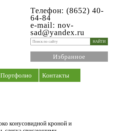
Телефон: (8652) 40-
64-84
e-mail: nov-
sad@yandex.ru
НАЙТИ
Избранное
Портфолио
Контакты
око конусовидной кроной и
, слегка свисающими,