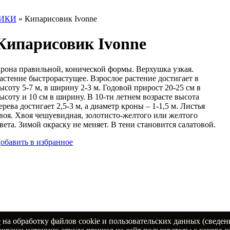
ИКИ
»
Кипарисовик Ivonne
Кипарисовик Ivonne
рона правильной, конической формы. Верхушка узкая.
астение быстрорастущее. Взрослое растение достигает в
ысоту 5-7 м, в ширину 2-3 м. Годовой прирост 20-25 см в
ысоту и 10 см в ширину. В 10-ти летнем возрасте высота
ерева достигает 2,5-3 м, а диаметр кроны – 1-1,5 м. Листья
воя. Хвоя чешуевидная, золотисто-желтого или желтого
вета. Зимой окраску не меняет. В тени становится салатовой.
обавить в избранное
е
на обработку файлов cookie и пользовательских данных (сведен