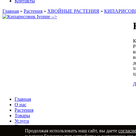
Контакты
Главная
»
Растения
»
ХВОЙНЫЕ РАСТЕНИЯ
»
КИПАРИСОВ
-->
К
Р
в
в
д
х
ц
Д
Главная
О нас
Растения
Товары
Услуги
Портфолио
Продолжая использовать наш сайт, вы даете
согласи
Статьи