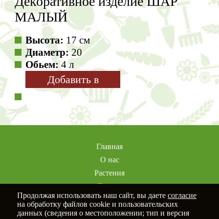
Декоративное изделие ШАР
МАЛЫЙ
Высота:
17 см
Диаметр:
20
Обьем:
4 л
Добавить в
избранное
Главная
О нас
Растения
Товары
Продолжая использовать наш сайт, вы даете
согласие
Услуги
на обработку файлов cookie и пользовательских
Портфолио
данных (сведения о местоположении; тип и версия