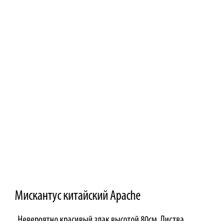
Мискантус китайский Apache
Невероятно красивый злак высотой 80см. Листва