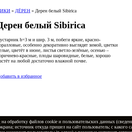
НИКИ
»
ДЁРЕН
»
Дерен белый Sibirica
Дерен белый Sibirica
устарник h=3 м и шир. 3 м, побеги яркие, красно-
оралловые, особенно декоративно выглядят зимой, цветки
елые, цветёт в июне, листья светло-зелёные, осенью –
оричнево-красные, плоды шаровидные, белые, хорошо
астёт на любой достаточно влажной почве.
обавить в избранное
е
на обработку файлов cookie и пользовательских данных (сведен
экрана; источник откуда пришел на сайт пользователь; с какого 