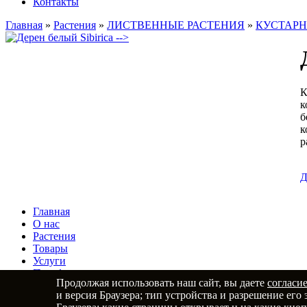
Контакты
Главная
»
Растения
»
ЛИСТВЕННЫЕ РАСТЕНИЯ
»
КУСТАР
-->
К
к
б
к
р
Д
Главная
О нас
Растения
Товары
Услуги
Портфолио
Продолжая использовать наш сайт, вы даете
согласи
Статьи
и версия Браузера; тип устройства и разрешение его 
Контакты