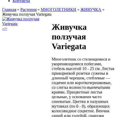
Контакты
Главная
»
Растения
»
МНОГОЛЕТНИКИ
»
ЖИВУЧКА
»
Живучка ползучая Variegata
Живучка
-->
ползучая
Variegata
Многолетник со стелющимися и
укореняющимися побегами,
стебель высотой 10 - 25 см. Листья
прикорневой розетки сужены в
длинный черешок, стеблевые —
сидячие или короткочерешковые,
со слегка волнисто-выемчатыми
краями. Прицветные листья
цельные, у основания часто
синеватые. Цветки в пазушных
мутовках (по 6 - 8), образующих
колосовидное соцветие. Венчик
синий или голубой, снаружи