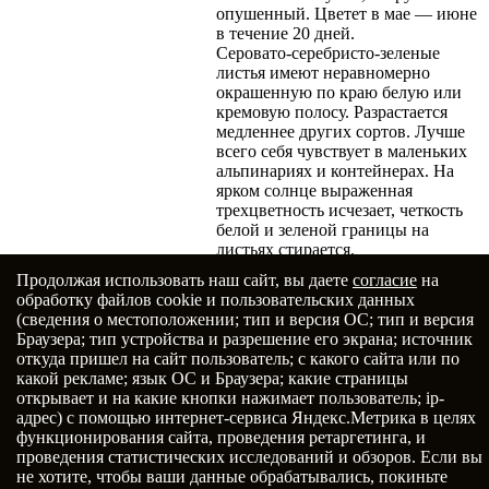
опушенный. Цветет в мае — июне
в течение 20 дней.
Серовато-серебристо-зеленые
листья имеют неравномерно
окрашенную по краю белую или
кремовую полосу. Разрастается
медленнее других сортов. Лучше
всего себя чувствует в маленьких
альпинариях и контейнерах. На
ярком солнце выраженная
трехцветность исчезает, четкость
белой и зеленой границы на
листьях стирается.
Продолжая использовать наш сайт, вы даете
согласие
на
Добавить в избранное
обработку файлов cookie и пользовательских данных
(сведения о местоположении; тип и версия ОС; тип и версия
Браузера; тип устройства и разрешение его экрана; источник
Главная
откуда пришел на сайт пользователь; с какого сайта или по
О нас
какой рекламе; язык ОС и Браузера; какие страницы
Растения
открывает и на какие кнопки нажимает пользователь; ip-
Товары
адрес) с помощью интернет-сервиса Яндекс.Метрика в целях
Услуги
функционирования сайта, проведения ретаргетинга, и
Портфолио
проведения статистических исследований и обзоров. Если вы
Статьи
не хотите, чтобы ваши данные обрабатывались, покиньте
Контакты