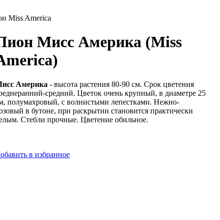
н Miss America
Пион Мисс Америка (Miss
America)
исс Америка
- высота растения 80-90 см. Срок цветения
реднеранний-средний. Цветок очень крупный, в диаметре 25
м, полумахровый, с волнистыми лепестками. Нежно-
озовый в бутоне, при раскрытии становится практически
елым. Стебли прочные. Цветение обильное.
Д
обавить в избранное