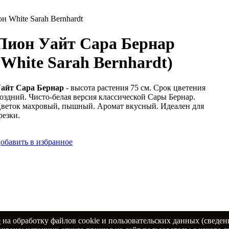
н White Sarah Bernhardt
Пион
Уайт Сара Бернар
(White Sarah Bernhardt)
айт Сара Бернар
- высота растения 75 см. Срок цветения
оздний. Чисто-белая версия классической Сары Бернар.
веток махровый, пышный. Аромат вкусный. Идеален для
резки.
обавить в избранное
е
на обработку файлов cookie и пользовательских данных (сведен