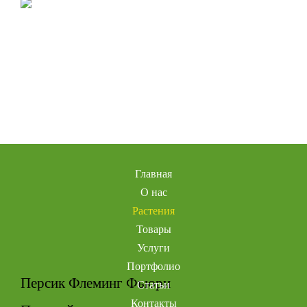
Главная
О нас
Растения
Товары
Услуги
Портфолио
Персик Флеминг Фьюри
Статьи
Контакты