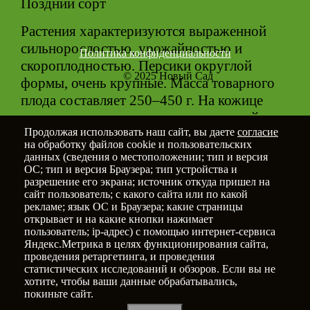
Поздний сорт
Растения характеризуются выраженной
сильнорослостью, урожайностью и
Политика конфиденциальности
скороплодностью. Персики округлой
© 2025
Новый Сад
формы, очень крупные. Масса товарного
плода составляет 250–450 г. На кожице
присутствует достаточно выраженный
Продолжая использовать наш сайт, вы даете
согласие
темно-красный румянец, занимающий
на обработку файлов cookie и пользовательских
практически 80–85% поверхности.
данных (сведения о местоположении; тип и версия
Полностью вызревшие плоды обладают
ОС; тип и версия Браузера; тип устройства и
разрешение его экрана; источник откуда пришел на
желто-оранжевой, сочной, с очень
сайт пользователь; с какого сайта или по какой
высокими вкусовыми качествами мякотью.
рекламе; язык ОС и Браузера; какие страницы
Она полностью и достаточно легко
открывает и на какие кнопки нажимает
пользователь; ip-адрес) с помощью интернет-сервиса
отделяется от косточки.
Яндекс.Метрика в целях функционирования сайта,
проведения ретаргетинга, и проведения
Добавить в
статистических исследований и обзоров. Если вы не
хотите, чтобы ваши данные обрабатывались,
избранное
покиньте сайт.